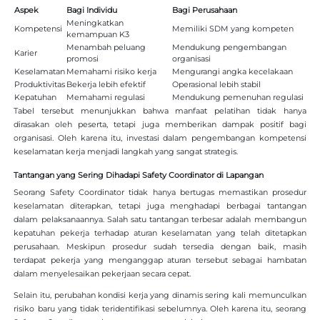
Aspek
Bagi Individu
Bagi Perusahaan
Meningkatkan
Kompetensi
Memiliki SDM yang kompeten
kemampuan K3
Menambah peluang
Mendukung pengembangan
Karier
promosi
organisasi
Keselamatan
Memahami risiko kerja
Mengurangi angka kecelakaan
Produktivitas
Bekerja lebih efektif
Operasional lebih stabil
Kepatuhan
Memahami regulasi
Mendukung pemenuhan regulasi
Tabel tersebut menunjukkan bahwa manfaat pelatihan tidak hanya
dirasakan oleh peserta, tetapi juga memberikan dampak positif bagi
organisasi. Oleh karena itu, investasi dalam pengembangan kompetensi
keselamatan kerja menjadi langkah yang sangat strategis.
Tantangan yang Sering Dihadapi Safety Coordinator di Lapangan
Seorang Safety Coordinator tidak hanya bertugas memastikan prosedur
keselamatan diterapkan, tetapi juga menghadapi berbagai tantangan
dalam pelaksanaannya. Salah satu tantangan terbesar adalah membangun
kepatuhan pekerja terhadap aturan keselamatan yang telah ditetapkan
perusahaan. Meskipun prosedur sudah tersedia dengan baik, masih
terdapat pekerja yang menganggap aturan tersebut sebagai hambatan
dalam menyelesaikan pekerjaan secara cepat.
Selain itu, perubahan kondisi kerja yang dinamis sering kali memunculkan
risiko baru yang tidak teridentifikasi sebelumnya. Oleh karena itu, seorang