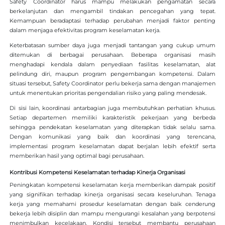
Safety Coordinator harus mampu melakukan pengamatan secara
berkelanjutan dan mengambil tindakan pencegahan yang tepat.
Kemampuan beradaptasi terhadap perubahan menjadi faktor penting
dalam menjaga efektivitas program keselamatan kerja.
Keterbatasan sumber daya juga menjadi tantangan yang cukup umum
ditemukan di berbagai perusahaan. Beberapa organisasi masih
menghadapi kendala dalam penyediaan fasilitas keselamatan, alat
pelindung diri, maupun program pengembangan kompetensi. Dalam
situasi tersebut, Safety Coordinator perlu bekerja sama dengan manajemen
untuk menentukan prioritas pengendalian risiko yang paling mendesak.
Di sisi lain, koordinasi antarbagian juga membutuhkan perhatian khusus.
Setiap departemen memiliki karakteristik pekerjaan yang berbeda
sehingga pendekatan keselamatan yang diterapkan tidak selalu sama.
Dengan komunikasi yang baik dan koordinasi yang terencana,
implementasi program keselamatan dapat berjalan lebih efektif serta
memberikan hasil yang optimal bagi perusahaan.
Kontribusi Kompetensi Keselamatan terhadap Kinerja Organisasi
Peningkatan kompetensi keselamatan kerja memberikan dampak positif
yang signifikan terhadap kinerja organisasi secara keseluruhan. Tenaga
kerja yang memahami prosedur keselamatan dengan baik cenderung
bekerja lebih disiplin dan mampu mengurangi kesalahan yang berpotensi
menimbulkan kecelakaan. Kondisi tersebut membantu perusahaan