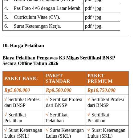
4.
Pas Foto 4×6 dengan Latar Merah.
pdf / jpg.
5.
Curriculum Vitae (CV).
pdf / jpg.
6.
Surat Keterangan Kerja.
pdf / jpg.
10. Harga Pelatihan
Biaya Pelatihan Pengawas K3 Migas Sertifikasi BNSP
Secara Offline Tahun 2026
PAKET
PAKET
PAKET BASIC
STANDAR
PREMIUM
Rp5.000.000
Rp8.500.000
Rp10.750.000
√
√
√
Sertifikat Profesi
Sertifikat Profesi
Sertifikat Profesi
dari BNSP
dari BNSP
dari BNSP
√
√
√
Sertifikat
Sertifikat
Sertifikat
Pelatihan
Pelatihan
Pelatihan
√
√
√
Surat Keterangan
Surat Keterangan
Surat Keterangan
Lulus (SKL)
Lulus (SKL)
Lulus (SKL)