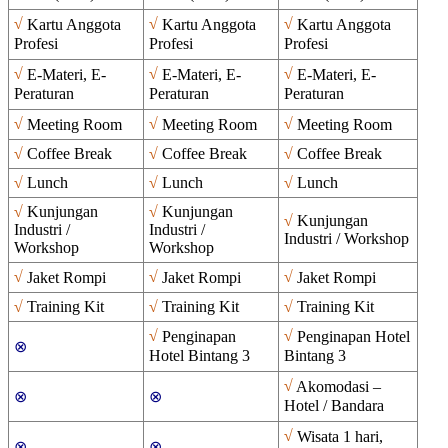
√
√
√
Kartu Anggota
Kartu Anggota
Kartu Anggota
Profesi
Profesi
Profesi
√
√
√
E-Materi, E-
E-Materi, E-
E-Materi, E-
Peraturan
Peraturan
Peraturan
√
√
√
Meeting Room
Meeting Room
Meeting Room
√
Coffee Break
√
Coffee Break
√
Coffee Break
√
Lunch
√
Lunch
√
Lunch
√
Kunjungan
√
Kunjungan
√
Kunjungan
Industri /
Industri /
Industri / Workshop
Workshop
Workshop
√
√
√
Jaket Rompi
Jaket Rompi
Jaket Rompi
√
Training Kit
√
Training Kit
√
Training Kit
√
√
Penginapan
Penginapan Hotel
⊗
Hotel Bintang 3
Bintang 3
√
Akomodasi –
⊗
⊗
Hotel / Bandara
√
Wisata 1 hari,
⊗
⊗