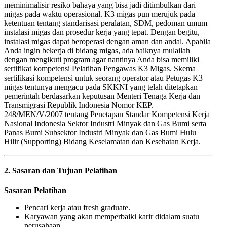
meminimalisir resiko bahaya yang bisa jadi ditimbulkan dari
migas pada waktu operasional. K3 migas pun merujuk pada
ketentuan tentang standarisasi peralatan, SDM, pedoman umum
instalasi migas dan prosedur kerja yang tepat. Dengan begitu,
instalasi migas dapat beroperasi dengan aman dan andal. Apabila
Anda ingin bekerja di bidang migas, ada baiknya mulailah
dengan mengikuti program agar nantinya Anda bisa memiliki
sertifikat kompetensi Pelatihan Pengawas K3 Migas. Skema
sertifikasi kompetensi untuk seorang operator atau Petugas K3
migas tentunya mengacu pada SKKNI yang telah ditetapkan
pemerintah berdasarkan keputusan Menteri Tenaga Kerja dan
Transmigrasi Republik Indonesia Nomor KEP.
248/MEN/V/2007 tentang Penetapan Standar Kompetensi Kerja
Nasional Indonesia Sektor Industri Minyak dan Gas Bumi serta
Panas Bumi Subsektor Industri Minyak dan Gas Bumi Hulu
Hilir (Supporting) Bidang Keselamatan dan Kesehatan Kerja.
2. Sasaran dan Tujuan Pelatihan
Sasaran Pelatihan
Pencari kerja atau fresh graduate.
Karyawan yang akan memperbaiki karir didalam suatu
perusahaan.