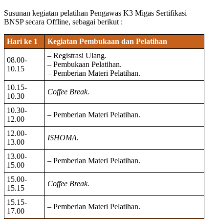
Susunan kegiatan pelatihan Pengawas K3 Migas Sertifikasi
BNSP secara Offline, sebagai berikut :
Hari ke 1
Kegiatan Pembukaan dan Pelatihan
– Registrasi Ulang.
08.00-
– Pembukaan Pelatihan.
10.15
– Pemberian Materi Pelatihan.
10.15-
Coffee Break.
10.30
10.30-
– Pemberian Materi Pelatihan.
12.00
12.00-
ISHOMA.
13.00
13.00-
– Pemberian Materi Pelatihan.
15.00
15.00-
Coffee Break.
15.15
15.15-
– Pemberian Materi Pelatihan.
17.00