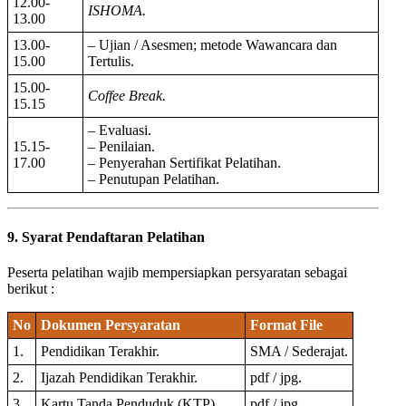
12.00-
ISHOMA.
13.00
13.00-
– Ujian / Asesmen; metode Wawancara dan
15.00
Tertulis.
15.00-
Coffee Break.
15.15
– Evaluasi.
15.15-
– Penilaian.
17.00
– Penyerahan Sertifikat Pelatihan.
– Penutupan Pelatihan.
9. Syarat Pendaftaran Pelatihan
Peserta pelatihan wajib mempersiapkan persyaratan sebagai
berikut :
No
Dokumen Persyaratan
Format File
1.
Pendidikan Terakhir.
SMA / Sederajat.
2.
Ijazah Pendidikan Terakhir.
pdf / jpg.
3.
Kartu Tanda Penduduk (KTP).
pdf / jpg.