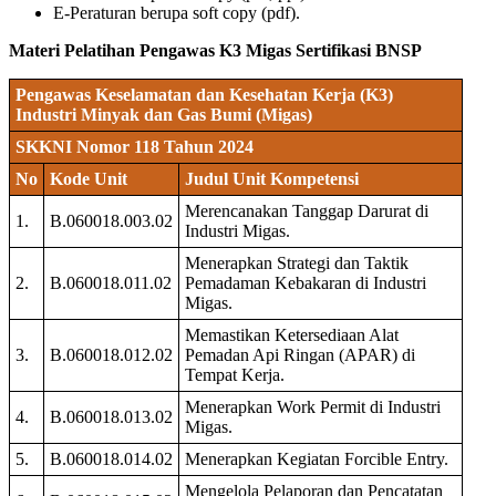
E-Peraturan berupa soft copy (pdf).
Materi Pelatihan Pengawas K3 Migas Sertifikasi BNSP
Pengawas Keselamatan dan Kesehatan Kerja (K3)
Industri Minyak dan Gas Bumi (Migas)
SKKNI Nomor 118 Tahun 2024
No
Kode Unit
Judul Unit Kompetensi
Merencanakan Tanggap Darurat di
1.
B.060018.003.02
Industri Migas.
Menerapkan Strategi dan Taktik
2.
B.060018.011.02
Pemadaman Kebakaran di Industri
Migas.
Memastikan Ketersediaan Alat
3.
B.060018.012.02
Pemadan Api Ringan (APAR) di
Tempat Kerja.
Menerapkan Work Permit di Industri
4.
B.060018.013.02
Migas.
5.
B.060018.014.02
Menerapkan Kegiatan Forcible Entry.
Mengelola Pelaporan dan Pencatatan