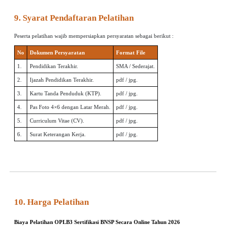
9. Syarat Pendaftaran Pelatihan
Peserta pelatihan wajib mempersiapkan persyaratan sebagai berikut :
No
Dokumen Persyaratan
Format File
1.
Pendidikan Terakhir.
SMA / Sederajat.
2.
Ijazah Pendidikan Terakhir.
pdf / jpg.
3.
Kartu Tanda Penduduk (KTP).
pdf / jpg.
4.
Pas Foto 4×6 dengan Latar Merah.
pdf / jpg.
5.
Curriculum Vitae (CV).
pdf / jpg.
6.
Surat Keterangan Kerja.
pdf / jpg.
10. Harga Pelatihan
Biaya Pelatihan OPLB3 Sertifikasi BNSP Secara Online Tahun 2026