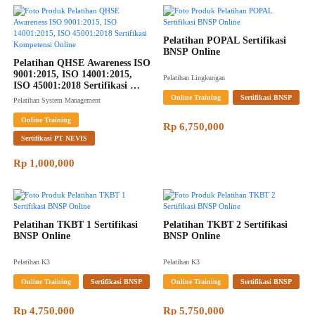
Pelatihan POPAL Sertifikasi 
BNSP Online
Pelatihan QHSE Awareness ISO 
9001:2015, ISO 14001:2015, 
Pelatihan Lingkungan
ISO 45001:2018 Sertifikasi 
Kompetensi Online
Online Training
Sertifikasi BNSP
Pelatihan System Management
Online Training
Rp 6,750,000
Sertifikasi PT NEVIS
Rp 1,000,000
Pelatihan TKBT 1 Sertifikasi 
Pelatihan TKBT 2 Sertifikasi 
BNSP Online
BNSP Online
Pelatihan K3
Pelatihan K3
Online Training
Sertifikasi BNSP
Online Training
Sertifikasi BNSP
Rp 4,750,000
Rp 5,750,000