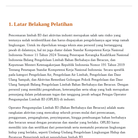
1. Latar Belakang Pelatihan
Pencemaran limbah B3 dari aktivitas industri merupakan salah satu risiko yang
tentunya sudah teridentifikasi dan harus diupayakan pengelolaanya agar tetap ramah
lingkungan. Untuk itu diperlukan tenaga teknis atau personil yang bertanggung
jawab di dalamnya, hal ini juga diatur dalam
Standar Kompetensi Kerja Nasional
Indonesia
Nomor 11 Tahun 2024 Tentang Penerapan Kerangka Kualifikasi Nasional
Indonesia Bidang Pengelolaan Limbah Bahan Berbahaya dan Beracun, dan
Keputusan Menteri Ketenagakerjaan Republik Indonesia Nomor 191 Tahun 2019
Tentang Penetapan Standar Kompetensi Kerja Nasional Indonesia. Secara spesifik
pada kategori Pengelolaan Air, Pengelolaan Air Limbah, Pengelolaan dan Daur
Ulang Sampah, dan Aktivitas Remediasi Golongan Pokok Pengelolaan dan Daur
Ulang Sampah Bidang Pengelolaan Limbah Bahan Berbahaya dan Beracun. Dengan
personil yang memiliki pengetahuan, keterampilan serta sikap yang baik merupakan
penunjang dalam pelaksanaan tugas dan tanggung jawab sebagai Petugas Operator
Pengumpulan Limbah B3 (OPLB3) di industri.
Operator Pengumpulan Limbah B3 (Bahan Berbahaya dan Beracun) adalah suatu
rangkaian aktivitas yang mencakup seluruh proses mulai dari perencanaan,
penggunaan, pengangkutan, penyimpanan, hingga pembuangan bahan berbahaya
dan beracun sesuai dengan peraturan dan standar yang berlaku. OPLB3 harus
memiliki izin dan sertifikasi dari pemerintah serta mematuhi peraturan lingkungan
hidup yang berlaku, seperti Undang-Undang Pengelolaan Lingkungan Hidup dan
Peraturan Pemerintah terkait pengelolaan limbah B3.