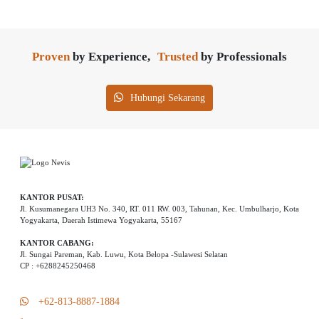
Proven
by Experience,
Trusted
by Professionals
Hubungi Sekarang
KANTOR PUSAT:
Jl. Kusumanegara UH3 No. 340, RT. 011 RW. 003, Tahunan, Kec. Umbulharjo, Kota
Yogyakarta, Daerah Istimewa Yogyakarta, 55167
KANTOR CABANG:
Jl. Sungai Pareman, Kab. Luwu, Kota Belopa -Sulawesi Selatan
CP : +6288245250468
+62-813-8887-1884