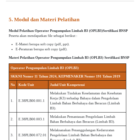
5. Modul dan Materi Pelatihan
Modul Pelatihan
Operator Pengumpulan Limbah B3 (OPLB3)
Sertifikasi BNSP
Peserta akan mendapatkan file sebagai berikut :
E-Materi berupa soft copy (pdf, ppt).
E-Peraturan berupa soft copy (pdf).
Materi Pelatihan
Operator Pengumpulan Limbah B3 (OPLB3)
Sertifikasi BNSP
Operator Pengumpulan Limbah B3 (OPLB3)
SKKNI Nomor 11 Tahun 2024, KEPMENAKER Nomor 191 Tahun 2019
No
Kode Unit
Judul Unit Kompetensi
Melakukan Tindakan Keselamatan dan Kesehatan
Kerja (K3) terhadap Bahaya dalam Pengelolaan
1.
E.38PLB00.001.1
Limbah Bahan Berbahaya dan Beracun (Limbah
B3).
Melakukan Pemantauan Pengelolaan Limbah
2.
E.38PLB00.003.1
Bahan Berbahaya dan Beracun (Limbah B3).
Melaksanakan Penanggulangan Kedaruratan
3.
E.38PLB00.072.01
Pengelolaan Limbah Bahan Berbahaya dan
Beracun (Limbah B3)