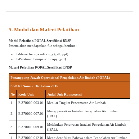
5. Modul dan Materi Pelatihan
Modul Pelatihan POPAL Sertifikasi BNSP
Peserta akan mendapatkan file sebagai berikut :
E-Materi berupa soft copy (pdf, ppt).
E-Peraturan berupa soft copy (pdf).
Materi Pelatihan POPAL Sertifikasi BNSP
Penanggung Jawab Operasional Pengelolaan Air limbah (POPAL)
SKKNI Nomor 187 Tahun 2016
No
Kode Unit
Judul Unit Kompetensi
1.
E.370000.003.01
Menilai Tingkat Pencemaran Air Limbah.
Mengoperasikan Instalasi Pengolahan Air Limbah
2.
E.370000.007.01
(IPAL).
Melakukan Perawatan Instalasi Pengolahan Air Limbah
3.
E.370000.009.01
(IPAL).
4.
E.370000.012.01
Mengidentifikasi Bahaya dalam Pengolahan Air Limbah.