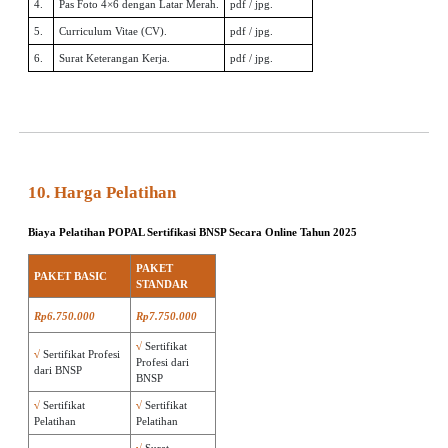
4.
Pas Foto 4×6 dengan Latar Merah.
pdf / jpg.
5.
Curriculum Vitae (CV).
pdf / jpg.
6.
Surat Keterangan Kerja.
pdf / jpg.
10. Harga Pelatihan
Biaya Pelatihan POPAL Sertifikasi BNSP Secara Online Tahun 2025
AR
PAKET
PAKET BASIC
STANDAR
Rp6.750.000
Rp7.750.000
√
Sertifikat
√
Sertifikat Profesi
Profesi dari
dari BNSP
BNSP
√
Sertifikat
√
Sertifikat
Pelatihan
Pelatihan