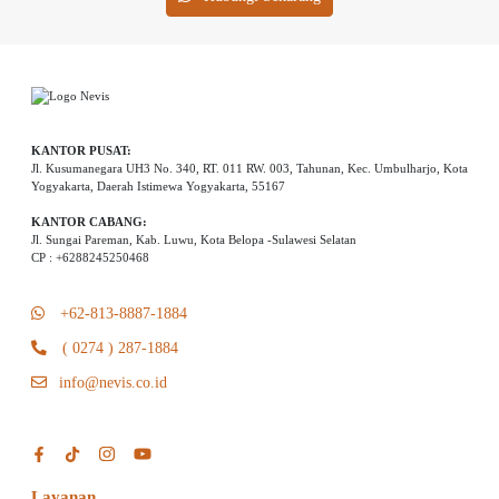
KANTOR PUSAT:
Jl. Kusumanegara UH3 No. 340, RT. 011 RW. 003, Tahunan, Kec. Umbulharjo, Kota
Yogyakarta, Daerah Istimewa Yogyakarta, 55167
KANTOR CABANG:
Jl. Sungai Pareman, Kab. Luwu, Kota Belopa -Sulawesi Selatan
CP : +6288245250468
+62-813-8887-1884
( 0274 ) 287-1884
info@nevis.co.id
Layanan