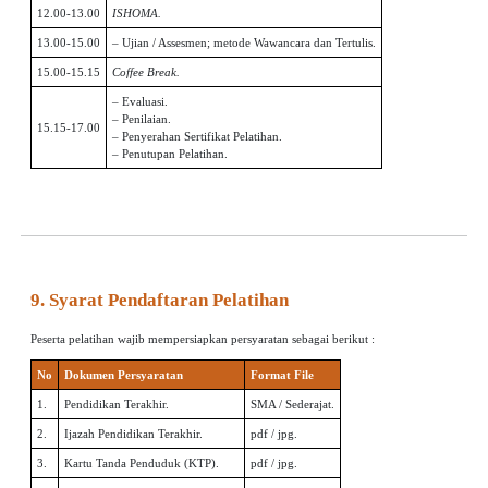
12.00-13.00
ISHOMA.
13.00-15.00
– Ujian / Assesmen; metode Wawancara dan Tertulis.
15.00-15.15
Coffee Break.
– Evaluasi.
– Penilaian.
15.15-17.00
– Penyerahan Sertifikat Pelatihan.
– Penutupan Pelatihan.
9. Syarat Pendaftaran Pelatihan
Peserta pelatihan wajib mempersiapkan persyaratan sebagai berikut :
No
Dokumen Persyaratan
Format File
1.
Pendidikan Terakhir.
SMA / Sederajat.
2.
Ijazah Pendidikan Terakhir.
pdf / jpg.
3.
Kartu Tanda Penduduk (KTP).
pdf / jpg.