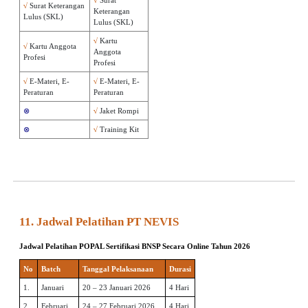
√
Surat
√
Surat Keterangan
Keterangan
Lulus (SKL)
Lulus (SKL)
√
Kartu
√
Kartu Anggota
Anggota
Profesi
Profesi
√
E-Materi, E-
√
E-Materi, E-
Peraturan
Peraturan
⊗
√
Jaket Rompi
⊗
√
Training Kit
11. Jadwal Pelatihan PT NEVIS
Jadwal Pelatihan POPAL Sertifikasi BNSP
Secara Online Tahun 2026
No
Batch
Tanggal Pelaksanaan
Durasi
1.
Januari
20 – 23 Januari 2026
4 Hari
2.
Februari
24 – 27 Februari 2026
4 Hari