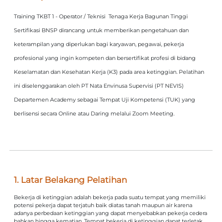
Training TKBT 1 - Operator / Teknisi Tenaga Kerja Bagunan Tinggi
Sertifikasi BNSP dirancang untuk memberikan pengetahuan dan
keterampilan yang diperlukan bagi karyawan, pegawai, pekerja
profesional yang ingin kompeten dan bersertifikat profesi di bidang
Keselamatan dan Kesehatan Kerja (K3) pada area ketinggian. Pelatihan
ini diselenggarakan oleh PT Nata Envinusa Supervisi (PT NEVIS)
Departemen Academy sebagai Tempat Uji Kompetensi (TUK) yang
berlisensi secara Online atau Daring melalui Zoom Meeting.
1. Latar Belakang Pelatihan
Bekerja di ketinggian adalah bekerja pada suatu tempat yang memiliki
potensi pekerja dapat terjatuh baik diatas tanah maupun air karena
adanya perbedaan ketinggian yang dapat menyebabkan pekerja cedera
bahkan hingga kematian. Tempat bekerja di ketinggian dapat terletak