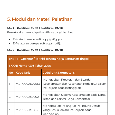
5. Modul dan Materi Pelatihan
Modul Pelatihan TKBT 1 Sertifikasi BNSP
Peserta akan mendapatkan file sebagai berikut :
E-Materi berupa soft copy (pdf, ppt).
E-Peraturan berupa soft copy (pdf).
Materi Pelatihan TKBT 1 Sertifikasi BNSP
TKBT 1 – Operator / Teknisi Tenaga Kerja Bangunan Tinggi
SKKNI Nomor 393 Tahun 2020
No
Kode Unit
Judul Unit Kompetensi
Menerapkan Peraturan dan Standar
1.
M.71KKK03.0001.2
Keselamatan dan Kesehatan Kerja (K3) dalam
Pekerjaan pada Ketinggian.
Menerapkan Sistem Keselamatan pada Lantai
2.
M.71KKK03.005.2
Tetap dan Laintai Kerja Sementara.
Menentukan Perangkat Pelindung Jatuh
3.
M.71KKK03.018.2
yang Sesuai dalam Pekerjaan pada
Ketinggian.