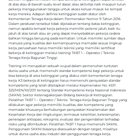
di atas atau di bawah suatu level dasar; atau aktivitas naik maupun turun
pekerja menggunakan tangga untuk akses keluar-masuk ke tempat
kerja mereka. Adapun definisi ketinggian sudah diatur oleh
Kementerian Tenaga Kerja dalam Permenaker Nomor 9 Tahun 2016.
Dalam peraturan tersebut tidak dijelaskan tentang batas ketinggian,
namun apabila tempat kerja pekerja memiliki potensi jatuh, baik itu
jatuh di atas tanah atau air yang dapat menyebabkan pekerja cedera
bahkan hingga berujung pada kematian. Untuk memiliki sumber daya
manusia yang kualitas dan kemampuannya memadai sesuai lingkup
kerja, perusahaan harus memiliki teknisi yang memiliki sertifikat
bekerja di ketinggian melalui training TKBT 1 – Operator / Teknisi
Tenaga Kerja Bagunan Tinggi.
Training ini merupakan sebuah wujud dalam pemenuhan tuntutan
dunia usaha untuk memenuhi standar kompetensi bagi pekerja untuk
bisa bekerja di area ketinggian yang diakui oleh kementerian tenaga
kerja. K3 bekerja di ketinggian harus memenuhi persyaratan standar
kompetensi yang telah ditetapkan melalui Kepmenaker No. KEP.
325/MEN/XII/2011 tentang Standar Kompetensi Kerja Nasional Indonesia
(SKKNI) Sektor Ketenagakerjaan Bidang bekerja di Ketinggian.
Pelatihan TKBT 1 – Operator / Teknisi Tenaga Kerja Bagunan Tinggi yang
dilakukan agar pekerja memiliki kualitas, dan kompetensi yang
memadai khususnya berhubungan persyaratan Keselamatan dan
Kesehatan Kerja dan lingkungan, termasuk ketelitian, keterampilan,
penerapan antisipasi, rekognisi, evaluasi dan pengendalian terhadap
risiko yang ditimbulkan. Pelatihan TKBT 1 harus memenuhi SKKNI,
Penggunaan SKKNI biasanya disesuaikan dengan target, misalnya
untuk dunia usaha atau industri dan penggunaan tenaga kerja.