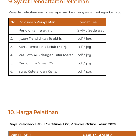
9. Syarat Pendaftaran Pelatihan
Peserta pelatihan wajib mempersiapkan persyaratan sebagai berikut :
No
Dokumen Persyaratan
Format File
1.
Pendidikan Terakhir.
SMA / Sederajat.
2.
Ijazah Pendidikan Terakhir.
pdf / jpg.
3.
Kartu Tanda Penduduk (KTP).
pdf / jpg.
4.
Pas Foto 4×6 dengan Latar Merah.
pdf / jpg.
5.
Curriculum Vitae (CV).
pdf / jpg.
6.
Surat Keterangan Kerja.
pdf / jpg.
10. Harga Pelatihan
Biaya Pelatihan TKBT 1 Sertifikasi BNSP Secara Online Tahun 2026
PAKET BASIC
PAKET STANDAR