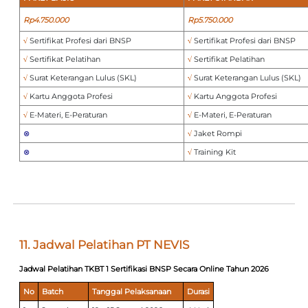
Rp4.750.000
Rp5.750.000
√
Sertifikat Profesi dari BNSP
√
Sertifikat Profesi dari BNSP
√
Sertifikat Pelatihan
√
Sertifikat Pelatihan
√
Surat Keterangan Lulus (SKL)
√
Surat Keterangan Lulus (SKL)
√
Kartu Anggota Profesi
√
Kartu Anggota Profesi
√
E-Materi, E-Peraturan
√
E-Materi, E-Peraturan
⊗
√
Jaket Rompi
⊗
√
Training Kit
11. Jadwal Pelatihan PT NEVIS
Jadwal Pelatihan TKBT 1 Sertifikasi BNSP
Secara Online Tahun 2026
No
Batch
Tanggal Pelaksanaan
Durasi