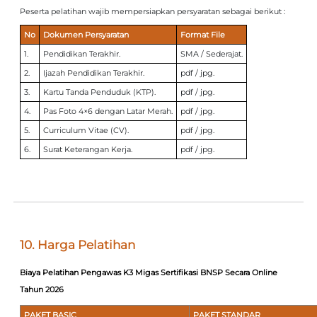
Peserta pelatihan wajib mempersiapkan persyaratan sebagai berikut :
No
Dokumen Persyaratan
Format File
1.
Pendidikan Terakhir.
SMA / Sederajat.
2.
Ijazah Pendidikan Terakhir.
pdf / jpg.
3.
Kartu Tanda Penduduk (KTP).
pdf / jpg.
4.
Pas Foto 4×6 dengan Latar Merah.
pdf / jpg.
5.
Curriculum Vitae (CV).
pdf / jpg.
6.
Surat Keterangan Kerja.
pdf / jpg.
10. Harga Pelatihan
Biaya Pelatihan Pengawas K3 Migas Sertifikasi BNSP Secara Online
Tahun 2026
PAKET BASIC
PAKET STANDAR