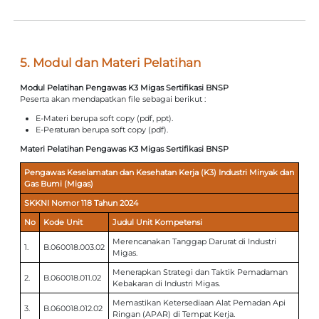
5. Modul dan Materi Pelatihan
Modul Pelatihan Pengawas K3 Migas Sertifikasi BNSP
Peserta akan mendapatkan file sebagai berikut :
E-Materi berupa soft copy (pdf, ppt).
E-Peraturan berupa soft copy (pdf).
Materi Pelatihan Pengawas K3 Migas Sertifikasi BNSP
Pengawas Keselamatan dan Kesehatan Kerja (K3) Industri Minyak dan
Gas Bumi (Migas)
SKKNI Nomor 118 Tahun 2024
No
Kode Unit
Judul Unit Kompetensi
Merencanakan Tanggap Darurat di Industri
1.
B.060018.003.02
Migas.
Menerapkan Strategi dan Taktik Pemadaman
2.
B.060018.011.02
Kebakaran di Industri Migas.
Memastikan Ketersediaan Alat Pemadan Api
3.
B.060018.012.02
Ringan (APAR) di Tempat Kerja.