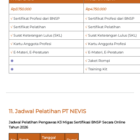
Rp3.750.000
Rp4.750.000
√
Sertifikat Profesi dari BNSP
√
Sertifikat Profesi dari BNSP
√
Sertifikat Pelatihan
√
Sertifikat Pelatihan
√
Surat Keterangan Lulus (SKL)
√
Surat Keterangan Lulus (SKL)
√
Kartu Anggota Profesi
√
Kartu Anggota Profesi
√
E-Materi, E-Peraturan
√
E-Materi, E-Peraturan
⊗
√
Jaket Rompi
⊗
√
Training Kit
11. Jadwal Pelatihan PT NEVIS
Jadwal Pelatihan Pengawas K3 Migas Sertifikasi BNSP
Secara Online
Tahun 2026
Tanggal
No
Batch
Durasi