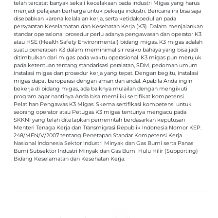
telah tercatat banyak sekali kecelakaan pada industri Migas yang harus
menjadi pelajaran berharga untuk pekerja industri. Bencana ini bisa saja
disebabkan karena kelalaian kerja, serta ketidakpedulian pada
persyaratan Keselamatan dan Kesehatan Kerja (K3). Dalam menjalankan
standar operasional prosedur perlu adanya pengawasan dan operator K3
atau HSE (Health Safety Environmental) bidang migas. K3 migas adalah
suatu penerapan K3 dalam meminimalisir resiko bahaya yang bisa jadi
ditimbulkan dari migas pada waktu operasional. K3 migas pun merujuk
pada ketentuan tentang standarisasi peralatan, SDM, pedoman umum
instalasi migas dan prosedur kerja yang tepat. Dengan begitu, instalasi
migas dapat beroperasi dengan aman dan andal. Apabila Anda ingin
bekerja di bidang migas, ada baiknya mulailah dengan mengikuti
program agar nantinya Anda bisa memiliki sertifikat kompetensi
Pelatihan Pengawas K3 Migas. Skema sertifikasi kompetensi untuk
seorang operator atau Petugas K3 migas tentunya mengacu pada
SKKNI yang telah ditetapkan pemerintah berdasarkan keputusan
Menteri Tenaga Kerja dan Transmigrasi Republik Indonesia Nomor KEP.
248/MEN/V/2007 tentang Penetapan Standar Kompetensi Kerja
Nasional Indonesia Sektor Industri Minyak dan Gas Bumi serta Panas
Bumi Subsektor Industri Minyak dan Gas Bumi Hulu Hilir (Supporting)
Bidang Keselamatan dan Kesehatan Kerja.