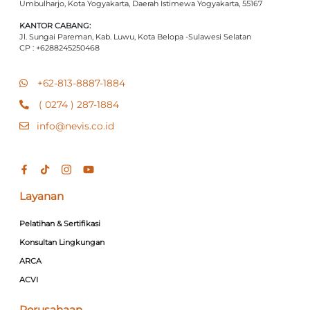
Umbulharjo, Kota Yogyakarta, Daerah Istimewa Yogyakarta, 55167
KANTOR CABANG:
Jl. Sungai Pareman, Kab. Luwu, Kota Belopa -Sulawesi Selatan
CP : +6288245250468
+62-813-8887-1884
( 0274 ) 287-1884
info@nevis.co.id
Layanan
Pelatihan & Sertifikasi
Konsultan Lingkungan
ARCA
ACVI
Perusahaan