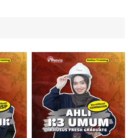
si
Pelatihan & Sertifikasi
nt
Mining