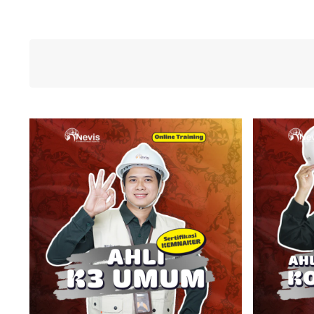
Pelatihan & Sertifikasi
P
K3