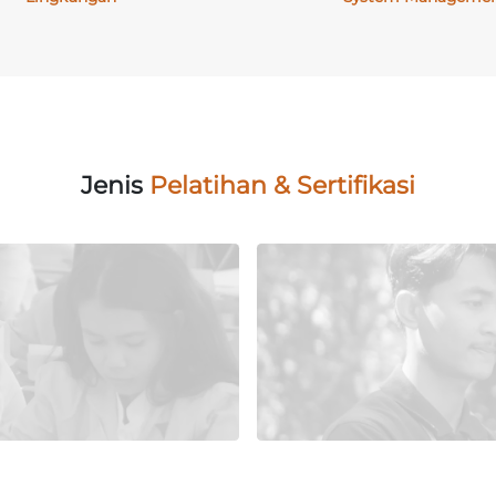
kan perusahaan yang menyediakan; Jasa Pelatihan Sertifikasi L
k Berbasis Web yang didirikan oleh para profesional dibidang
rkomitmen dalam pelayanan yang mengutamakan kualitas terhad