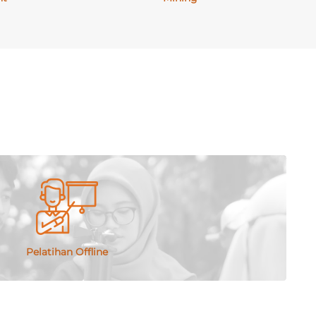
ingkungan dan K3, Jasa Konsultasi Lingkungan, Jasa
nya. Perusahaan ini mendapatkan dukungan dari beberapa
ap pekerjaan yang dilaksanakan.
Konsultan Lingkungan