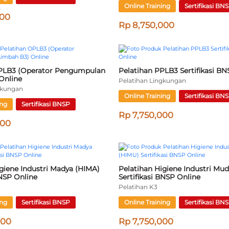
nisi K3 Listrik Sertifikasi BNSP 
Pelatihan Safety Inspector Serti
Online
Pelatihan K3
ing
Sertifikasi BNSP
Online Training
Sertifikasi BN
000
Rp 3,750,000
 Ruang Terbatas (Confined 
Pelatihan Pengambil Contoh Uji
fikasi BNSP Online
(PCUA) Sertifikasi BNSP Online
Pelatihan Lingkungan
ing
Sertifikasi BNSP
Online Training
Sertifikasi BN
000
Rp 6,750,000
ERTEK Limbah B3, Air Limbah 
ara Sertifikasi Kompetensi 
Pelatihan QHSE Awareness ISO 