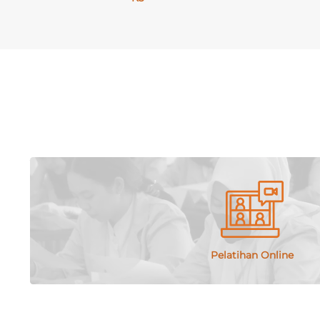
PT Nata Envinusa Supervisi atau disebut PT NEVIS merupa
Konsultasi Bisnis Makanan dan Minuman, serta Jasa Produ
pihak yang telah berkompeten dibidangnya. PT Nevis be
Pelatihan & Sertifikasi