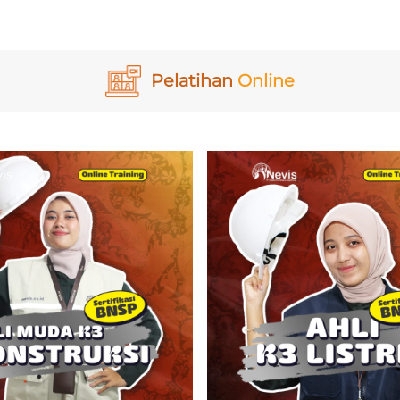
Produk
Nevis Pelatihan & Sertifikasi
elatihan & Sertifikasi
Pelatihan & Sertifika
Lingkungan
System Manageme
Jenis
Pelatihan & Sertifikasi